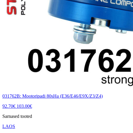
031762B: Mootoripadi 80sHa (E36/E46/E9X/Z3/Z4)
92.70
€
103.00
€
Sarnased tooted
LAOS