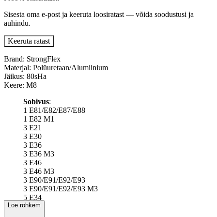
Sisesta oma e-post ja keeruta loosiratast — võida soodustusi ja
auhindu.
Keeruta ratast
Brand: StrongFlex
Materjal: Polüuretaan/Alumiinium
Jäikus: 80sHa
Keere: M8
Sobivus
:
1 E81/E82/E87/E88
1 E82 M1
3 E21
3 E30
3 E36
3 E36 M3
3 E46
3 E46 M3
3 E90/E91/E92/E93
3 E90/E91/E92/E93 M3
5 E34
Loe rohkem
5 E39