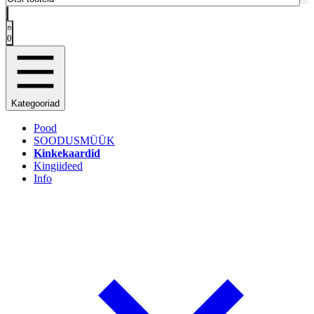
0
Kategooriad
Pood
SOODUSMÜÜK
Kinkekaardid
Kingiideed
Info