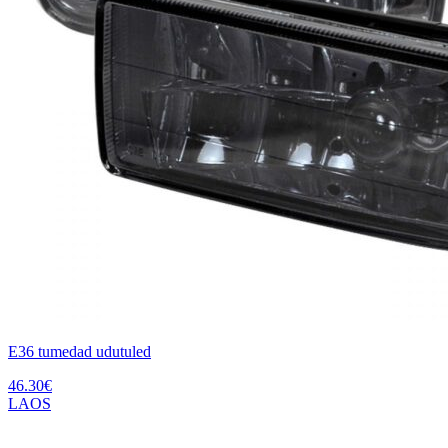
E36 tumedad udutuled
46.30
€
LAOS