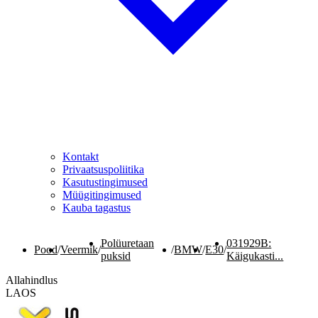
Kontakt
Privaatsuspoliitika
Kasutustingimused
Müügitingimused
Kauba tagastus
Polüuretaan
031929B:
Pood
/
Veermik
/
/
BMW
/
E30
/
puksid
Käigukasti...
Allahindlus
LAOS