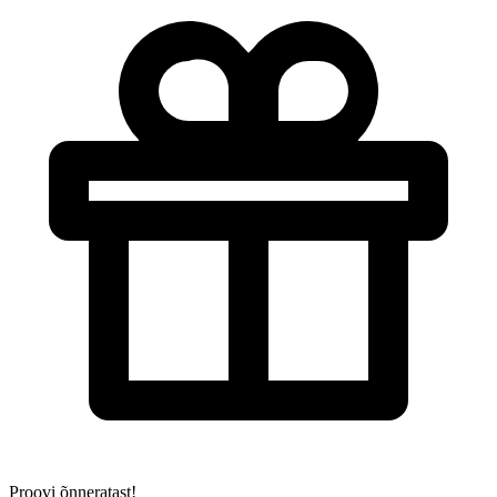
Proovi õnneratast!