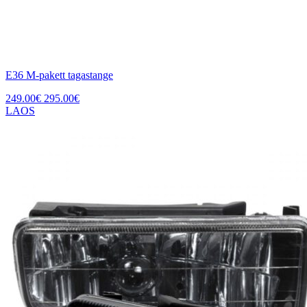
E36 M-pakett tagastange
249.00
€
295.00
€
LAOS