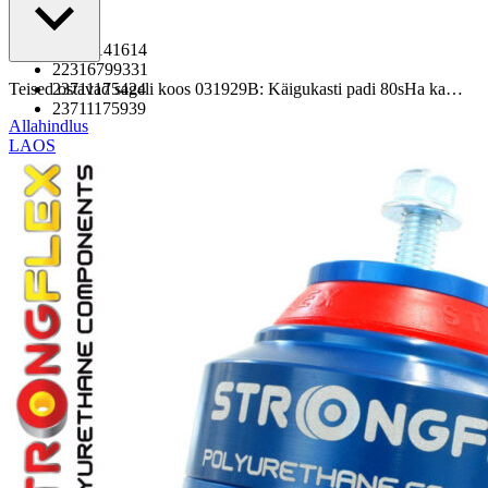
OEM:
23701141614
22316799331
Teised ostavad sageli koos 031929B: Käigukasti padi 80sHa ka…
23711175424
23711175939
Allahindlus
LAOS