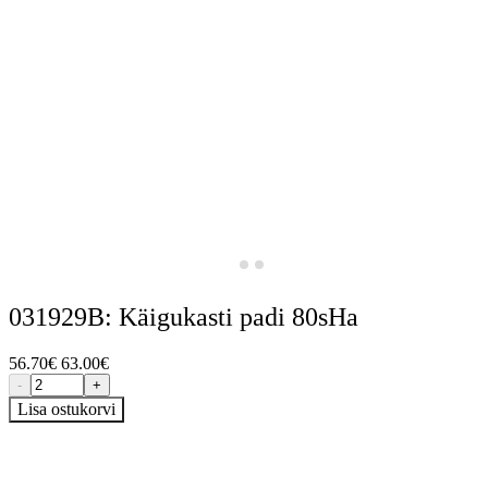
031929B: Käigukasti padi 80sHa
56.70
€
63.00
€
-
+
Lisa ostukorvi