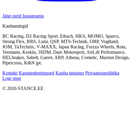
Jälgi meid Instagramis
Kaubamärgid
BC Racing, D2 Racing Sport, Eibach, HKS, MOMO, Sparco,
Strong Flex, RRS, Luisi, QSP, MTS-Technik, OBP, Vogtland,
JOM, TaTechnix, V-MAXX, Japan Racing, Forzza Wheels, Rota,
Veemann, Keskin, 3SDM, Dare Motorsport, AirLift Performance,
HELbrakes, Sabelt, Garret, ARP, Athena, Cometic, Maxton Design,
Pipercross, K&N jpt.
Kontakt
Kasutustingimused
Kauba tagastus
Privaatsuspoliitika
Logi sisse
© 2026 STANCE.EE