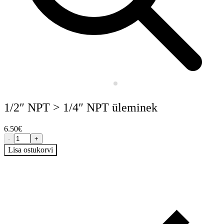
1/2″ NPT > 1/4″ NPT üleminek
6.50
€
-
+
Lisa ostukorvi