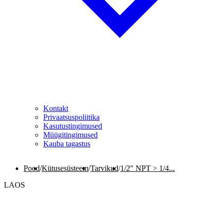
Kontakt
Privaatsuspoliitika
Kasutustingimused
Müügitingimused
Kauba tagastus
Pood
/
Kütusesüsteem
/
Tarvikud
/
1/2″ NPT > 1/4...
LAOS