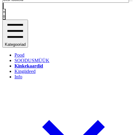
0
Kategooriad
Pood
SOODUSMÜÜK
Kinkekaardid
Kingiideed
Info