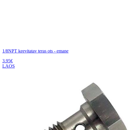
1/8NPT keevitatav teras ots - emane
3.95
€
LAOS