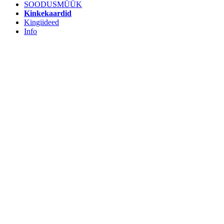
SOODUSMÜÜK
Kinkekaardid
Kingiideed
Info