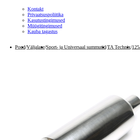
Kontakt
Privaatsuspoliitika
Kasutustingimused
Müügitingimused
Kauba tagastus
Pood
/
Väljalase
/
Sport- ja Universaal summutid
/
TA Technix
/
125