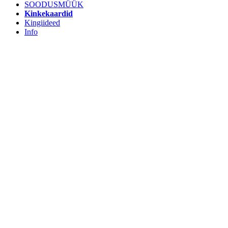
SOODUSMÜÜK
Kinkekaardid
Kingiideed
Info