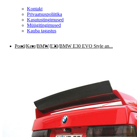
Kontakt
Privaatsuspoliitika
Kasutustingimused
Müügitingimused
Kauba tagastus
Pood
/
Kere
/
BMW
/
E30
/
BMW E30 EVO Style an...