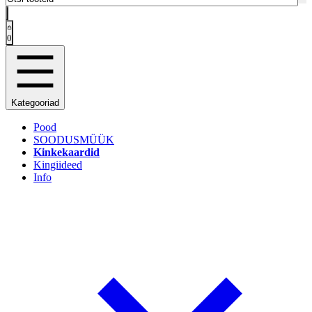
0
Kategooriad
Pood
SOODUSMÜÜK
Kinkekaardid
Kingiideed
Info