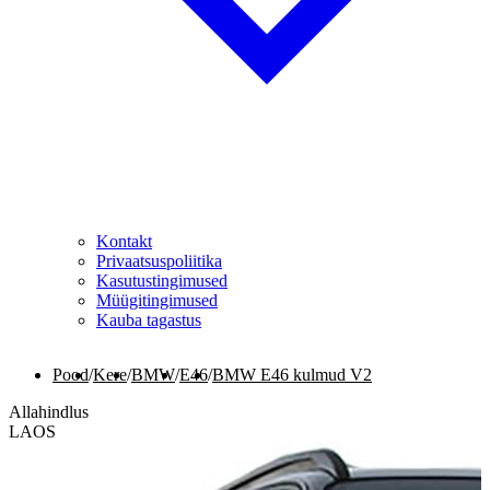
Kontakt
Privaatsuspoliitika
Kasutustingimused
Müügitingimused
Kauba tagastus
Pood
/
Kere
/
BMW
/
E46
/
BMW E46 kulmud V2
Allahindlus
LAOS