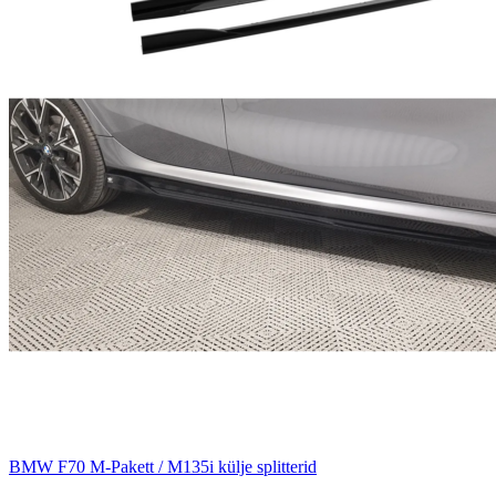
BMW F70 M-Pakett / M135i külje splitterid