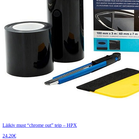
Läikiv must “chrome out” teip – HPX
24.20
€