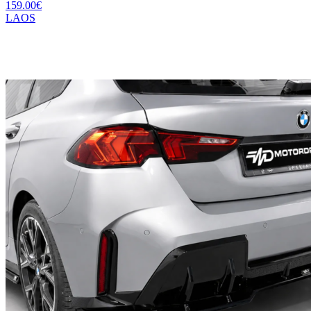
159.00
€
LAOS