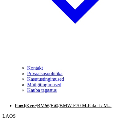
Kontakt
Privaatsuspoliitika
Kasutustingimused
Müügitingimused
Kauba tagastus
Pood
/
Kere
/
BMW
/
F70
/
BMW F70 M-Pakett / M...
LAOS