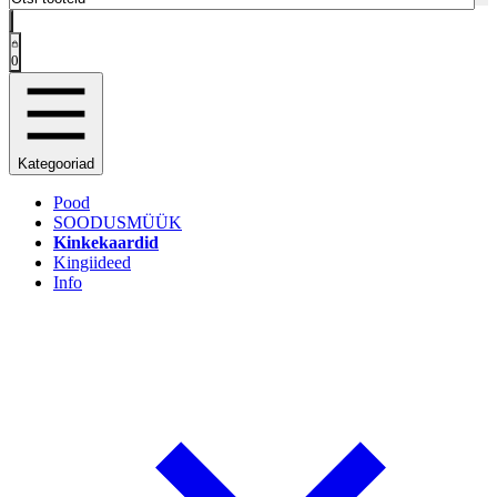
0
Kategooriad
Pood
SOODUSMÜÜK
Kinkekaardid
Kingiideed
Info