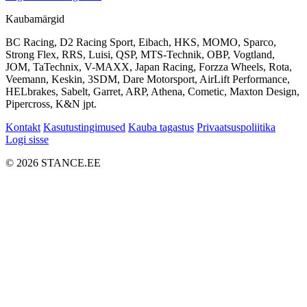
Kaubamärgid
BC Racing, D2 Racing Sport, Eibach, HKS, MOMO, Sparco,
Strong Flex, RRS, Luisi, QSP, MTS-Technik, OBP, Vogtland,
JOM, TaTechnix, V-MAXX, Japan Racing, Forzza Wheels, Rota,
Veemann, Keskin, 3SDM, Dare Motorsport, AirLift Performance,
HELbrakes, Sabelt, Garret, ARP, Athena, Cometic, Maxton Design,
Pipercross, K&N jpt.
Kontakt
Kasutustingimused
Kauba tagastus
Privaatsuspoliitika
Logi sisse
© 2026 STANCE.EE