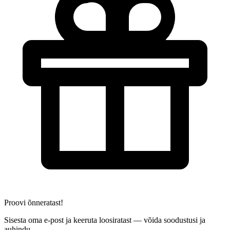
Proovi õnneratast!
Sisesta oma e-post ja keeruta loosiratast — võida soodustusi ja
auhindu.