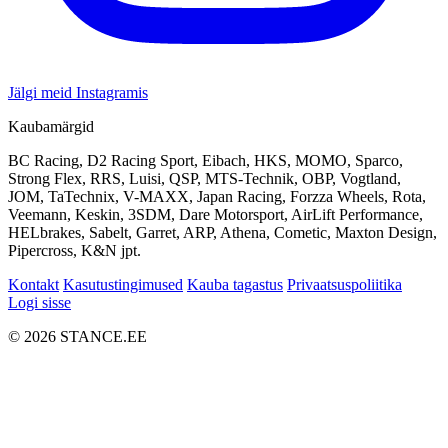
Jälgi meid Instagramis
Kaubamärgid
BC Racing, D2 Racing Sport, Eibach, HKS, MOMO, Sparco,
Strong Flex, RRS, Luisi, QSP, MTS-Technik, OBP, Vogtland,
JOM, TaTechnix, V-MAXX, Japan Racing, Forzza Wheels, Rota,
Veemann, Keskin, 3SDM, Dare Motorsport, AirLift Performance,
HELbrakes, Sabelt, Garret, ARP, Athena, Cometic, Maxton Design,
Pipercross, K&N jpt.
Kontakt
Kasutustingimused
Kauba tagastus
Privaatsuspoliitika
Logi sisse
© 2026 STANCE.EE