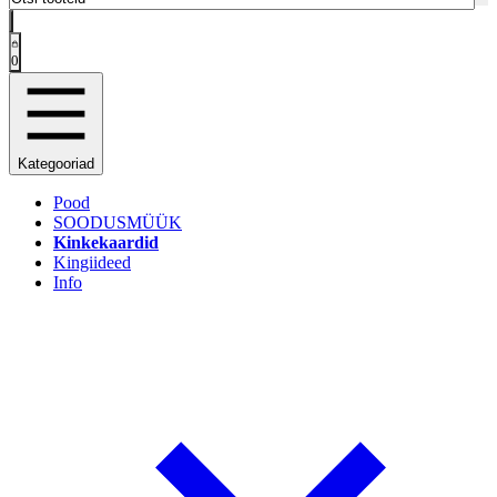
0
Kategooriad
Pood
SOODUSMÜÜK
Kinkekaardid
Kingiideed
Info