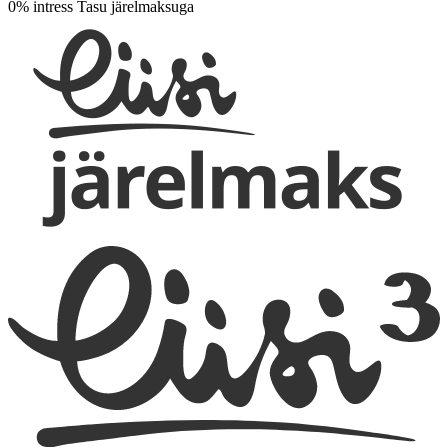
0% intress
Tasu järelmaksuga