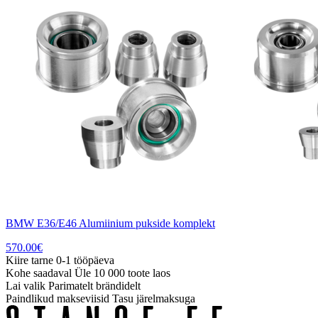
BMW E36/E46 Alumiinium pukside komplekt
570.00
€
Kiire tarne
0-1 tööpäeva
Kohe saadaval
Üle 10 000 toote laos
Lai valik
Parimatelt brändidelt
Paindlikud makseviisid
Tasu järelmaksuga