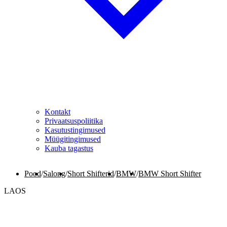
Kontakt
Privaatsuspoliitika
Kasutustingimused
Müügitingimused
Kauba tagastus
Pood
/
Salong
/
Short Shifterid
/
BMW
/
BMW Short Shifter
LAOS