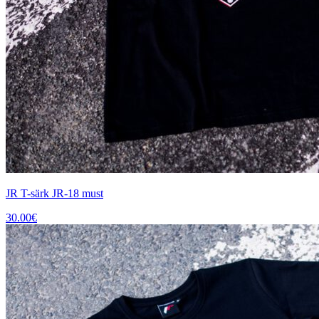
JR T-särk JR-18 must
30.00
€