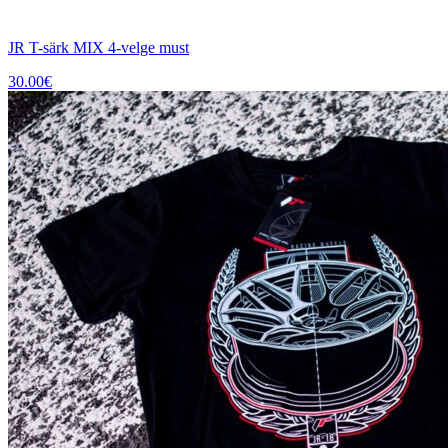
JR T-särk MIX 4-velge must
30.00
€