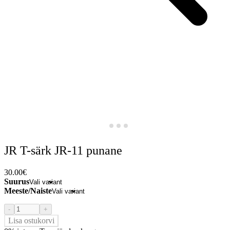
JR T-särk JR-11 punane
30.00
€
Suurus
Meeste/Naiste
-
+
Lisa ostukorvi