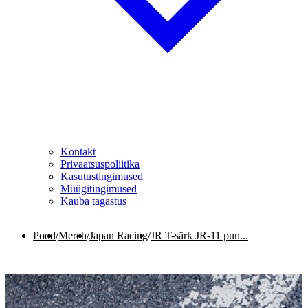
Kontakt
Privaatsuspoliitika
Kasutustingimused
Müügitingimused
Kauba tagastus
Pood
/
Merch
/
Japan Racing
/
JR T-särk JR-11 pun...