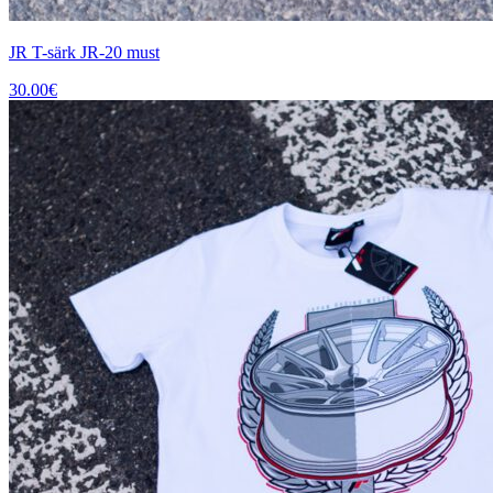
JR T-särk JR-20 must
30.00
€