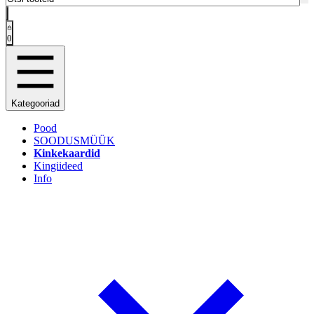
0
Kategooriad
Pood
SOODUSMÜÜK
Kinkekaardid
Kingiideed
Info