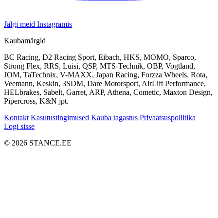
Jälgi meid Instagramis
Kaubamärgid
BC Racing, D2 Racing Sport, Eibach, HKS, MOMO, Sparco,
Strong Flex, RRS, Luisi, QSP, MTS-Technik, OBP, Vogtland,
JOM, TaTechnix, V-MAXX, Japan Racing, Forzza Wheels, Rota,
Veemann, Keskin, 3SDM, Dare Motorsport, AirLift Performance,
HELbrakes, Sabelt, Garret, ARP, Athena, Cometic, Maxton Design,
Pipercross, K&N jpt.
Kontakt
Kasutustingimused
Kauba tagastus
Privaatsuspoliitika
Logi sisse
© 2026 STANCE.EE