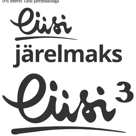
0% intress
Tasu järelmaksuga