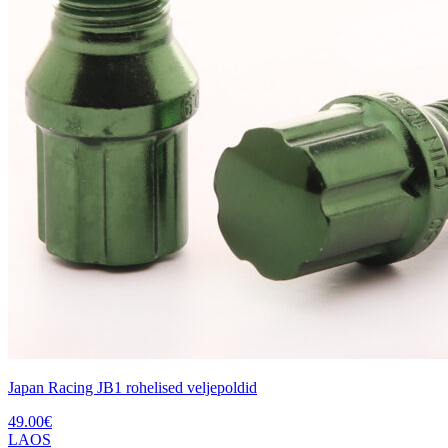
Japan Racing JB1 rohelised veljepoldid
49.00
€
LAOS