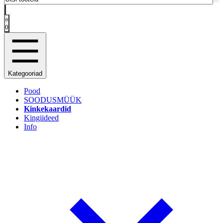
0
Kategooriad
Pood
SOODUSMÜÜK
Kinkekaardid
Kingiideed
Info