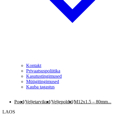
Kontakt
Privaatsuspoliitika
Kasutustingimused
Müügitingimused
Kauba tagastus
Pood
/
Veljetarvikud
/
Veljepoldid
/
M12x1.5 – 80mm...
LAOS