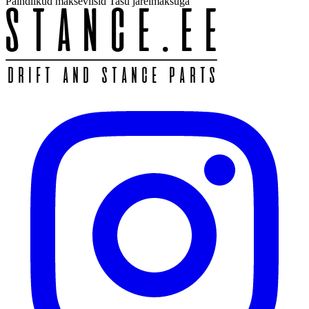
Paindlikud makseviisid
Tasu järelmaksuga