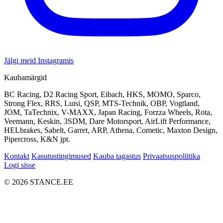
Jälgi meid Instagramis
Kaubamärgid
BC Racing, D2 Racing Sport, Eibach, HKS, MOMO, Sparco,
Strong Flex, RRS, Luisi, QSP, MTS-Technik, OBP, Vogtland,
JOM, TaTechnix, V-MAXX, Japan Racing, Forzza Wheels, Rota,
Veemann, Keskin, 3SDM, Dare Motorsport, AirLift Performance,
HELbrakes, Sabelt, Garret, ARP, Athena, Cometic, Maxton Design,
Pipercross, K&N jpt.
Kontakt
Kasutustingimused
Kauba tagastus
Privaatsuspoliitika
Logi sisse
© 2026 STANCE.EE