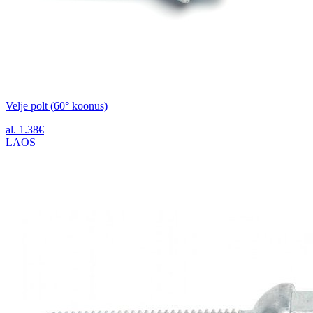
Velje polt (60° koonus)
al.
1.38
€
LAOS