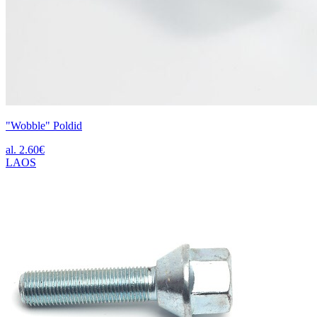
"Wobble" Poldid
al.
2.60
€
LAOS