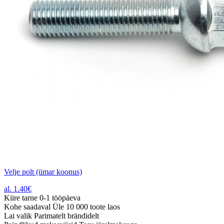
Velje polt (ümar koonus)
al.
1.40
€
Kiire tarne
0-1 tööpäeva
Kohe saadaval
Üle 10 000 toote laos
Lai valik
Parimatelt brändidelt