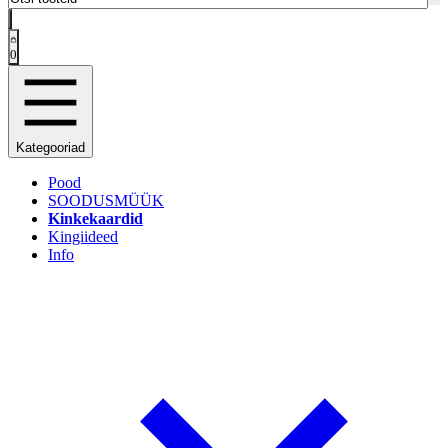
0
Kategooriad
Pood
SOODUSMÜÜK
Kinkekaardid
Kingiideed
Info