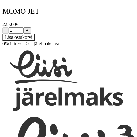
MOMO JET
225.00
€
-
+
Lisa ostukorvi
0% intress
Tasu järelmaksuga