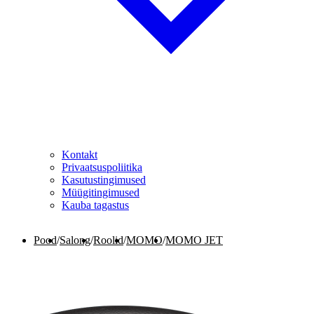
Kontakt
Privaatsuspoliitika
Kasutustingimused
Müügitingimused
Kauba tagastus
Pood
/
Salong
/
Roolid
/
MOMO
/
MOMO JET