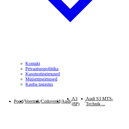
Kontakt
Privaatsuspoliitika
Kasutustingimused
Müügitingimused
Kauba tagastus
A3
Audi S3 MTS-
Pood
/
Veermik
/
Coiloverid
/
Audi
/
/
(8P)
Technik ...