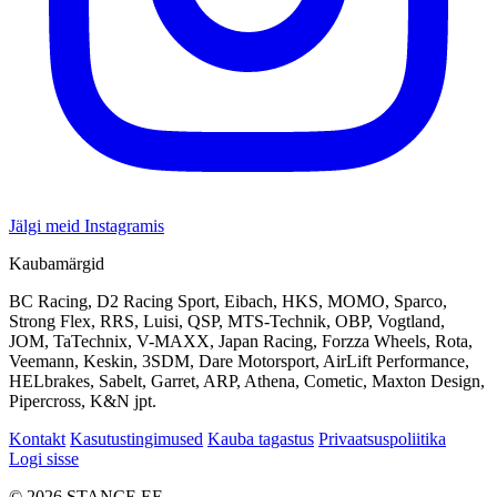
Jälgi meid Instagramis
Kaubamärgid
BC Racing, D2 Racing Sport, Eibach, HKS, MOMO, Sparco,
Strong Flex, RRS, Luisi, QSP, MTS-Technik, OBP, Vogtland,
JOM, TaTechnix, V-MAXX, Japan Racing, Forzza Wheels, Rota,
Veemann, Keskin, 3SDM, Dare Motorsport, AirLift Performance,
HELbrakes, Sabelt, Garret, ARP, Athena, Cometic, Maxton Design,
Pipercross, K&N jpt.
Kontakt
Kasutustingimused
Kauba tagastus
Privaatsuspoliitika
Logi sisse
© 2026 STANCE.EE