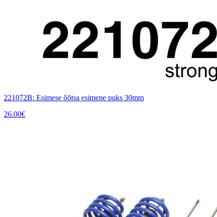
221072B: Esimese õõtsa esimene puks 30mm
26.00
€