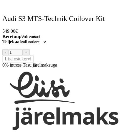
Audi S3 MTS-Technik Coilover Kit
549.00
€
Keretüüp
Teljekaal
-
+
Lisa ostukorvi
0% intress
Tasu järelmaksuga