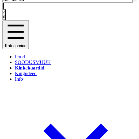
0
Kategooriad
Pood
SOODUSMÜÜK
Kinkekaardid
Kingiideed
Info