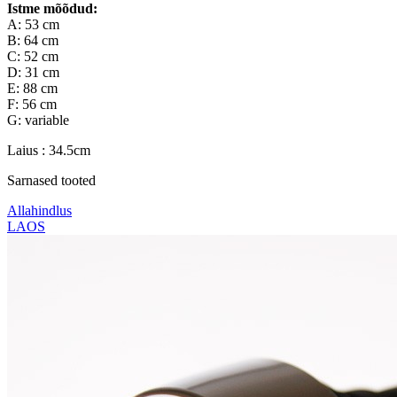
Istme mõõdud:
A: 53 cm
B: 64 cm
C: 52 cm
D: 31 cm
E: 88 cm
F: 56 cm
G: variable
Laius : 34.5cm
Sarnased tooted
Allahindlus
LAOS