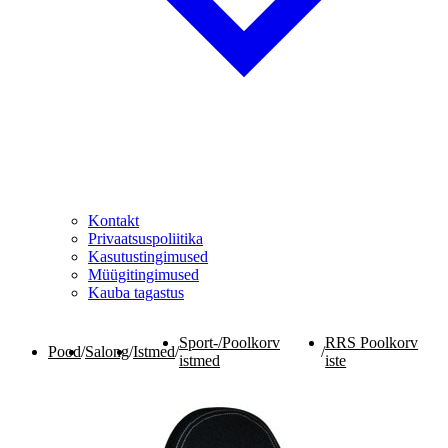
Kontakt
Privaatsuspoliitika
Kasutustingimused
Müügitingimused
Kauba tagastus
Sport-/Poolkorv
RRS Poolkorv
Pood
/
Salong
/
Istmed
/
/
istmed
iste