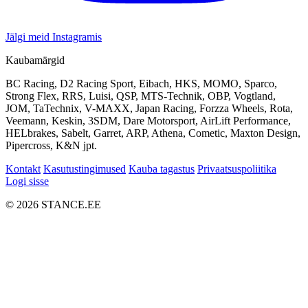
Jälgi meid Instagramis
Kaubamärgid
BC Racing, D2 Racing Sport, Eibach, HKS, MOMO, Sparco,
Strong Flex, RRS, Luisi, QSP, MTS-Technik, OBP, Vogtland,
JOM, TaTechnix, V-MAXX, Japan Racing, Forzza Wheels, Rota,
Veemann, Keskin, 3SDM, Dare Motorsport, AirLift Performance,
HELbrakes, Sabelt, Garret, ARP, Athena, Cometic, Maxton Design,
Pipercross, K&N jpt.
Kontakt
Kasutustingimused
Kauba tagastus
Privaatsuspoliitika
Logi sisse
© 2026 STANCE.EE