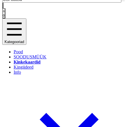
0
Kategooriad
Pood
SOODUSMÜÜK
Kinkekaardid
Kingiideed
Info