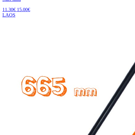
11.30
€
15.00
€
LAOS