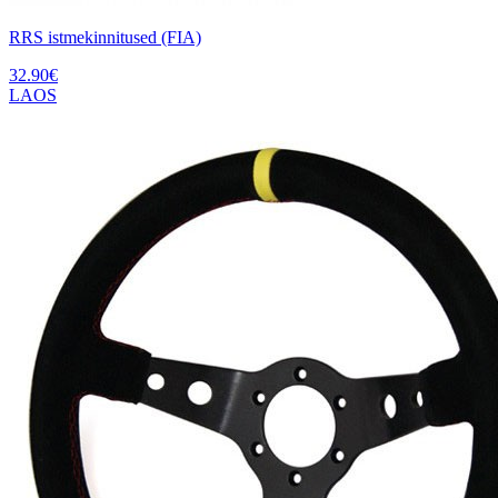
RRS istmekinnitused (FIA)
32.90
€
LAOS