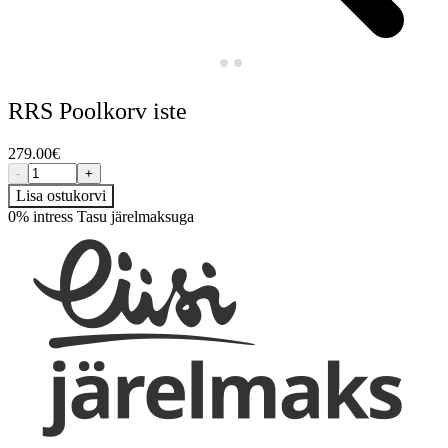
RRS Poolkorv iste
279.00
€
-
+
Lisa ostukorvi
0% intress
Tasu järelmaksuga