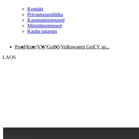
Kontakt
Privaatsuspoliitika
Kasutustingimused
Müügitingimused
Kauba tagastus
Pood
/
Kere
/
VW
/
Golf 5
/
Volkswagen Golf V sp...
LAOS