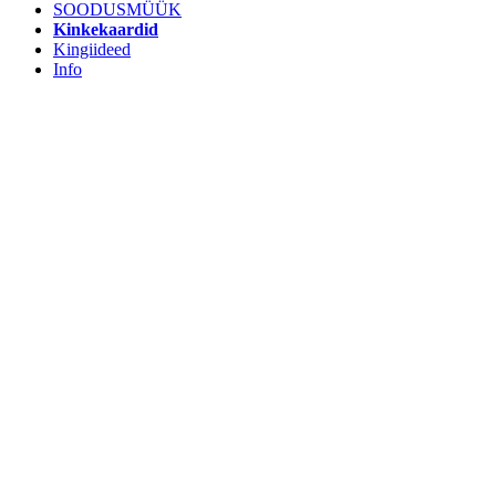
SOODUSMÜÜK
Kinkekaardid
Kingiideed
Info