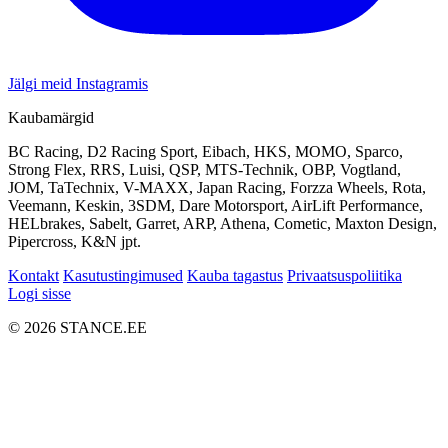
Jälgi meid Instagramis
Kaubamärgid
BC Racing, D2 Racing Sport, Eibach, HKS, MOMO, Sparco,
Strong Flex, RRS, Luisi, QSP, MTS-Technik, OBP, Vogtland,
JOM, TaTechnix, V-MAXX, Japan Racing, Forzza Wheels, Rota,
Veemann, Keskin, 3SDM, Dare Motorsport, AirLift Performance,
HELbrakes, Sabelt, Garret, ARP, Athena, Cometic, Maxton Design,
Pipercross, K&N jpt.
Kontakt
Kasutustingimused
Kauba tagastus
Privaatsuspoliitika
Logi sisse
© 2026 STANCE.EE