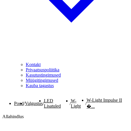
Kontakt
Privaatsuspoliitika
Kasutustingimused
Müügitingimused
Kauba tagastus
W-Light Impulse II
LED
W-
Pood
/
Valgustus
/
/
/
Lisatuled
Light
�...
Allahindlus