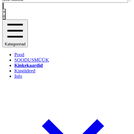
0
Kategooriad
Pood
SOODUSMÜÜK
Kinkekaardid
Kingiideed
Info