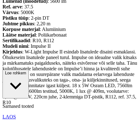
Lumenid (mõõdetud)
: 5600 lm
Ref. arve
: 37.5
Värvus
: 5000K
Pistiku tüüp
: 2-pin DT
Juhtme pikkus
: 2,20 m
Korpuse materjal
: Alumiinium
Läätse materjal
: Polükarbonaat
Sertifikaadid
: R10, R112
Mudeli nimi
: Impulse II
Kirjeldus
: W-Light Impulse II esindab lisatulede disaini esmaklassi.
Õhukeseim lisatulede paneel turul. Impulse on ideaalne valik kitsaks
ja märkamatuks paigalduseks, näiteks esivõresse või selle taha. Tänu
kulutõhusatele lahendustele on Impulse’i hinna ja kvaliteedi suhe
Loe rohkem
ülim ning see on suurepärane valik madalama eelarvega lahenduste
jaoks. Kinnitusvalikuteks on taga-, otsa- ja küljekinnitused, seega
Impulse on kinnitatav igast küljest. 18 x 5W Osram LED, 7560lm
teoreetiline/ 5600lm testitud, 5000K, 1 lux @ 409m, voolutarve:
5,3A @ 13.7V, 220cm juhe, 2-klemmiga DT-pistik, R112, ref. 37.5,
R10
Sarnased tooted
LAOS