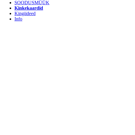
SOODUSMÜÜK
Kinkekaardid
Kingiideed
Info