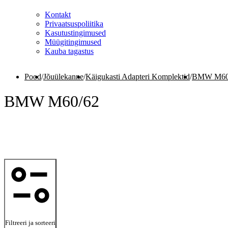
Kontakt
Privaatsuspoliitika
Kasutustingimused
Müügitingimused
Kauba tagastus
Pood
/
Jõuülekanne
/
Käigukasti Adapteri Komplektid
/
BMW M60
BMW M60/62
Filtreeri ja sorteeri