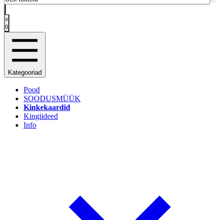
0
Kategooriad
Pood
SOODUSMÜÜK
Kinkekaardid
Kingiideed
Info