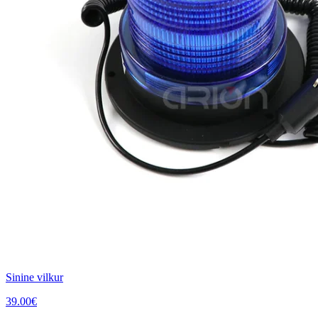
Sinine vilkur
39.00
€