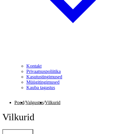
Kontakt
Privaatsuspoliitika
Kasutustingimused
Müügitingimused
Kauba tagastus
Pood
/
Valgustus
/
Vilkurid
Vilkurid