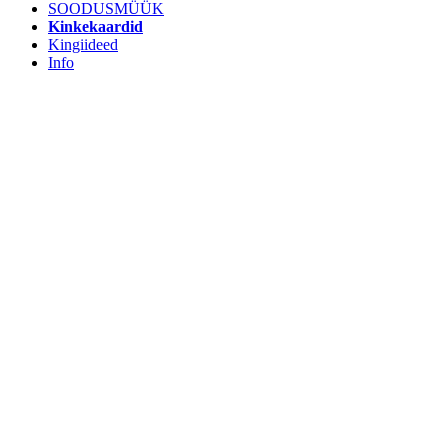
SOODUSMÜÜK
Kinkekaardid
Kingiideed
Info