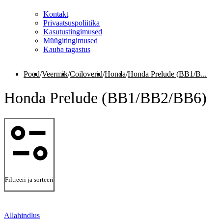
Kontakt
Privaatsuspoliitika
Kasutustingimused
Müügitingimused
Kauba tagastus
Pood
/
Veermik
/
Coiloverid
/
Honda
/
Honda Prelude (BB1/B...
Honda Prelude (BB1/BB2/BB6)
Filtreeri ja sorteeri
Allahindlus