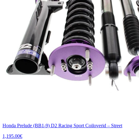
Honda Prelude (BB1-9) D2 Racing Sport Coiloverid – Street
1,195.00
€