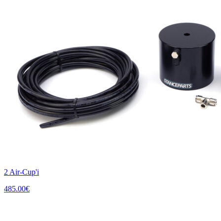
2 Air-Cup'i
485.00
€