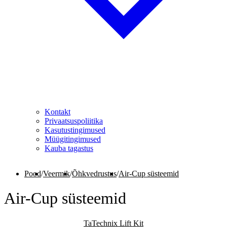
Kontakt
Privaatsuspoliitika
Kasutustingimused
Müügitingimused
Kauba tagastus
Pood
/
Veermik
/
Õhkvedrustus
/
Air-Cup süsteemid
Air-Cup süsteemid
TaTechnix Lift Kit