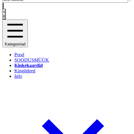
0
Kategooriad
Pood
SOODUSMÜÜK
Kinkekaardid
Kingiideed
Info