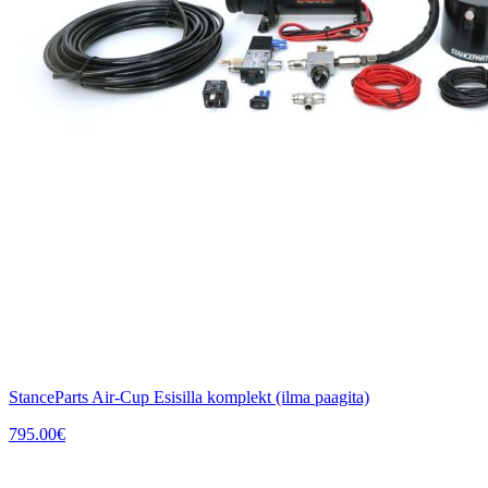
StanceParts Air-Cup Esisilla komplekt (ilma paagita)
795.00
€