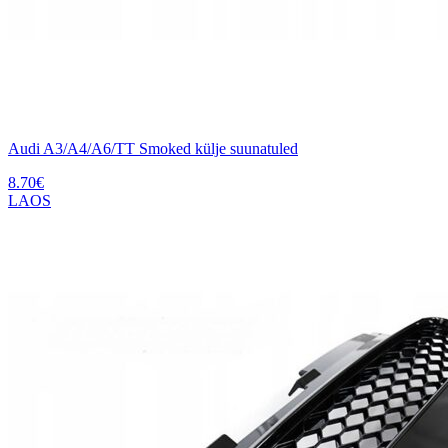
Audi A3/A4/A6/TT Smoked külje suunatuled
8.70
€
LAOS