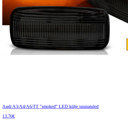
Audi A3/A4/A6/TT "smoked" LED külje suunatuled
13.70
€