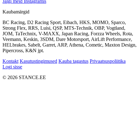
Jälgi meid Instagramis
Kaubamärgid
BC Racing, D2 Racing Sport, Eibach, HKS, MOMO, Sparco,
Strong Flex, RRS, Luisi, QSP, MTS-Technik, OBP, Vogtland,
JOM, TaTechnix, V-MAXX, Japan Racing, Forzza Wheels, Rota,
Veemann, Keskin, 3SDM, Dare Motorsport, AirLift Performance,
HELbrakes, Sabelt, Garret, ARP, Athena, Cometic, Maxton Design,
Pipercross, K&N jpt.
Kontakt
Kasutustingimused
Kauba tagastus
Privaatsuspoliitika
Logi sisse
© 2026 STANCE.EE