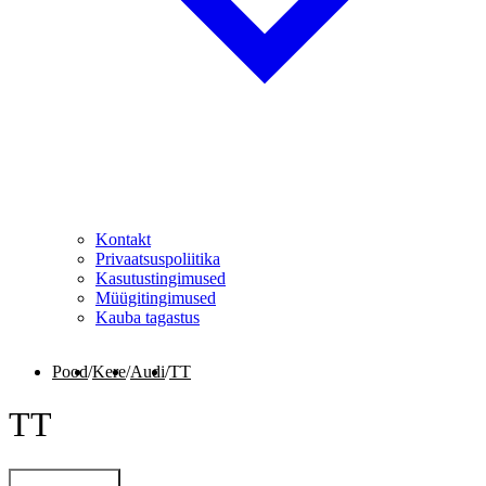
Kontakt
Privaatsuspoliitika
Kasutustingimused
Müügitingimused
Kauba tagastus
Pood
/
Kere
/
Audi
/
TT
TT