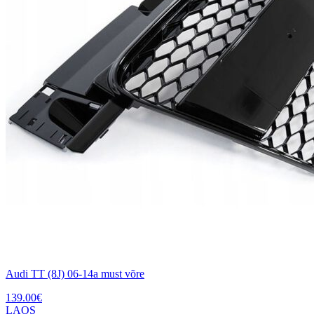
Audi TT (8J) 06-14a must võre
139.00
€
LAOS