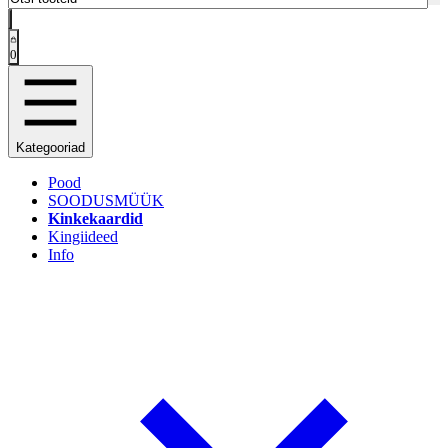
0
Kategooriad
Pood
SOODUSMÜÜK
Kinkekaardid
Kingiideed
Info