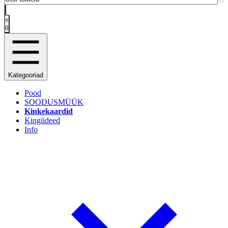
0
Kategooriad
Pood
SOODUSMÜÜK
Kinkekaardid
Kingiideed
Info