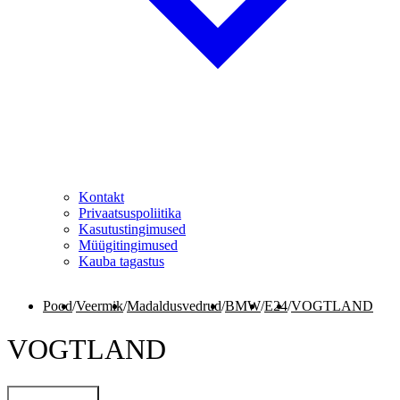
Kontakt
Privaatsuspoliitika
Kasutustingimused
Müügitingimused
Kauba tagastus
Pood
/
Veermik
/
Madaldusvedrud
/
BMW
/
E24
/
VOGTLAND
VOGTLAND