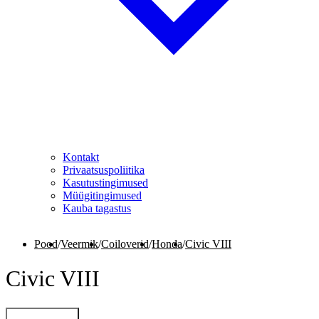
Kontakt
Privaatsuspoliitika
Kasutustingimused
Müügitingimused
Kauba tagastus
Pood
/
Veermik
/
Coiloverid
/
Honda
/
Civic VIII
Civic VIII