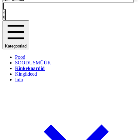
0
Kategooriad
Pood
SOODUSMÜÜK
Kinkekaardid
Kingiideed
Info