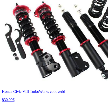
Honda Civic VIII TurboWorks coiloverid
830.00
€