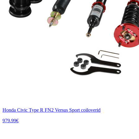
Honda Civic Type R FN2 Versus Sport coiloverid
979.99
€