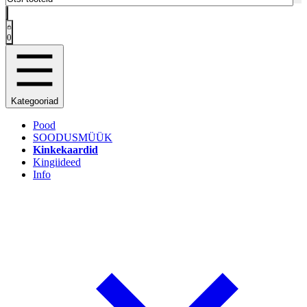
0
Kategooriad
Pood
SOODUSMÜÜK
Kinkekaardid
Kingiideed
Info