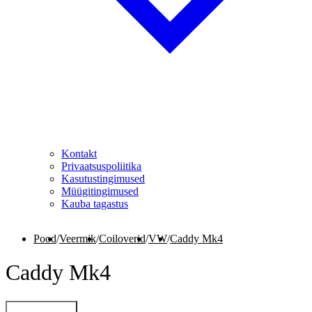
Kontakt
Privaatsuspoliitika
Kasutustingimused
Müügitingimused
Kauba tagastus
Pood
/
Veermik
/
Coiloverid
/
VW
/
Caddy Mk4
Caddy Mk4