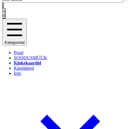
0
Kategooriad
Pood
SOODUSMÜÜK
Kinkekaardid
Kingiideed
Info