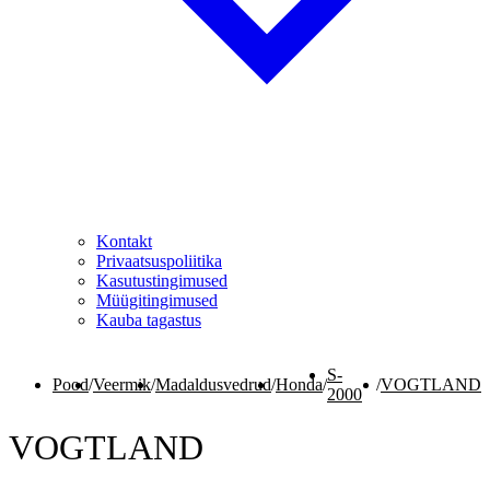
Kontakt
Privaatsuspoliitika
Kasutustingimused
Müügitingimused
Kauba tagastus
S-
Pood
/
Veermik
/
Madaldusvedrud
/
Honda
/
/
VOGTLAND
2000
VOGTLAND