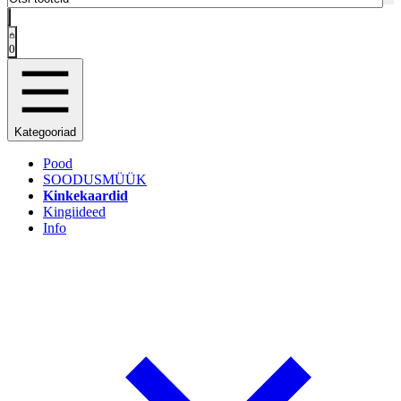
0
Kategooriad
Pood
SOODUSMÜÜK
Kinkekaardid
Kingiideed
Info