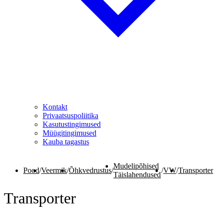
Kontakt
Privaatsuspoliitika
Kasutustingimused
Müügitingimused
Kauba tagastus
Mudelipõhised
Pood
/
Veermik
/
Õhkvedrustus
/
/
VW
/
Transporter
Täislahendused
Transporter