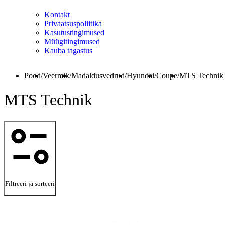
Kontakt
Privaatsuspoliitika
Kasutustingimused
Müügitingimused
Kauba tagastus
Pood
/
Veermik
/
Madaldusvedrud
/
Hyundai
/
Coupe
/
MTS Technik
MTS Technik
Filtreeri ja sorteeri