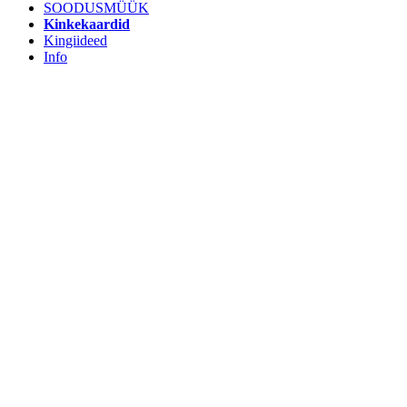
SOODUSMÜÜK
Kinkekaardid
Kingiideed
Info