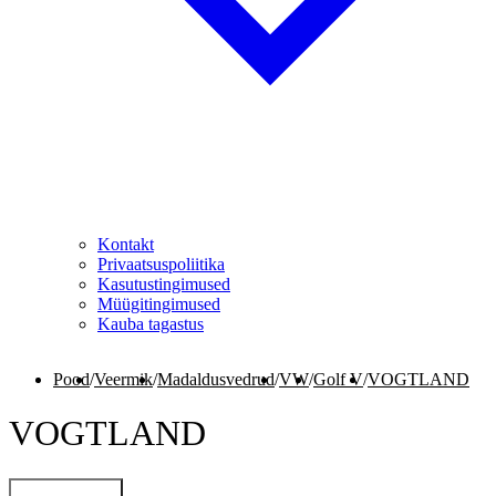
Kontakt
Privaatsuspoliitika
Kasutustingimused
Müügitingimused
Kauba tagastus
Pood
/
Veermik
/
Madaldusvedrud
/
VW
/
Golf V
/
VOGTLAND
VOGTLAND