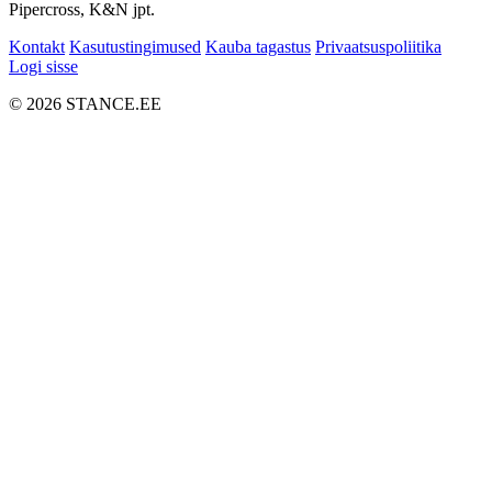
Pipercross, K&N jpt.
Kontakt
Kasutustingimused
Kauba tagastus
Privaatsuspoliitika
Logi sisse
© 2026 STANCE.EE