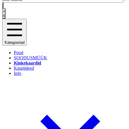
0
Kategooriad
Pood
SOODUSMÜÜK
Kinkekaardid
Kingiideed
Info