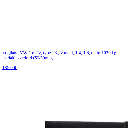
Vogtland VW Golf V, type 1K, Variant, 1.4, 1.6, up to 1020 kg
madaldusvedrud (50/30mm)
186.00
€