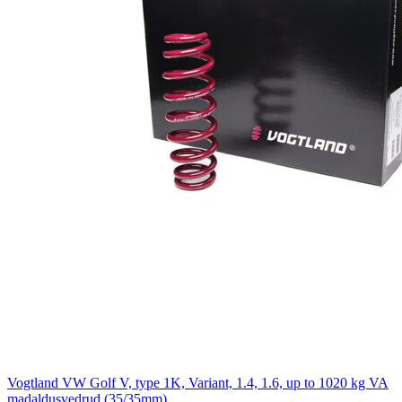
Vogtland VW Golf V, type 1K, Variant, 1.4, 1.6, up to 1020 kg VA
madaldusvedrud (35/35mm)